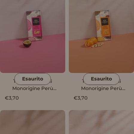
Esaurito
Esaurito
Tavoletta Vanini
Tavoletta Vanini
Monorigine Perù
Monorigine Perù
Fondente 62% con
Fondente 62% con
€3,70
€3,70
mango e passion fruit
scorze di arancia e
anacardi