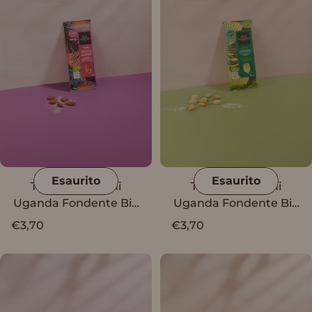
Esaurito
Esaurito
Tavoletta Vanini
Tavoletta Vanini
Uganda Fondente Bio
Uganda Fondente Bio
56% con mandorle e
56% con pistacchi
€3,70
€3,70
sale di Sicilia
salati