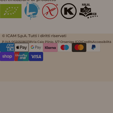
© ICAM S.p.A. Tutti i diritti riservati
P.IVA 00205080138
Via Caio Plinio, 5/7 Orsenigo (CO)
Credits
Accessibilità