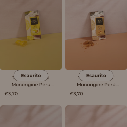
Esaurito
Esaurito
Tavoletta Vanini
Tavoletta Vanini
Monorigine Perù
Monorigine Perù
Fondente 62% con
Fondente 62% con
€3,70
€3,70
mandorle e cedro
biscotto al gusto di
amaretto