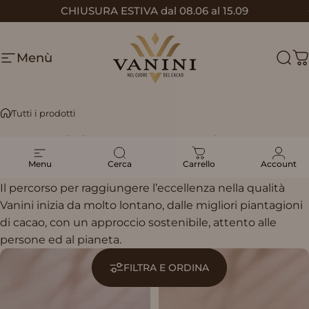
Vai direttamente ai contenuti
CHIUSURA ESTIVA dal 08.06 al 15.09
Metti in pausa presentazione
Menù
Vanini
Cerc
C
Tutti i prodotti
Tutti
i
prodotti
Menu
Cerca
Carrello
Account
Il percorso per raggiungere l’eccellenza nella qualità
Vanini inizia da molto lontano, dalle migliori piantagioni
di cacao, con un approccio sostenibile, attento alle
persone ed al pianeta.
FILTRA E ORDINA