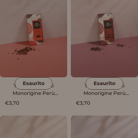
Esaurito
Esaurito
Tavoletta Vanini
Tavoletta Vanini
Monorigine Perù
Monorigine Perù
Fondente 70%
Fondente 74% con
€3,70
€3,70
granella di cacao