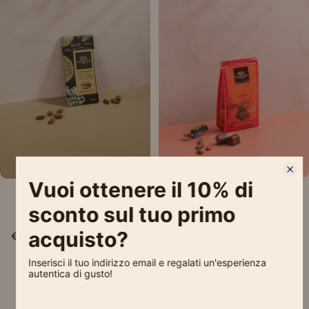
Esaurito
Esaurito
Le Praline Blue Rose
Tavoletta Vanini
Vanini Dark
Monorigine Perù
Fondente 100%
€4,20
€3,90
Precedente
1
2
3
4
Successivo