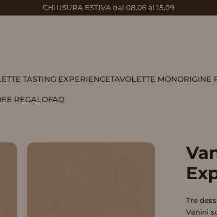
Pasqua: vincitore contattato!
Metti in pausa presentazione
CHIUSURA ESTIVA dal 08.06 al 15.09
ETTE TASTING EXPERIENCE
TAVOLETTE MONORIGINE 
DEE REGALO
FAQ
TAVOLETTE TASTING EXPERIENCE
TAVOLETTE MONORIGINE PERÙ
IDEE REGALO
FAQ
Van
Exp
Tre dess
Vanini s