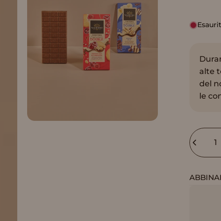
Esauri
Duran
alte 
del n
le co
Quantit
ABBINA