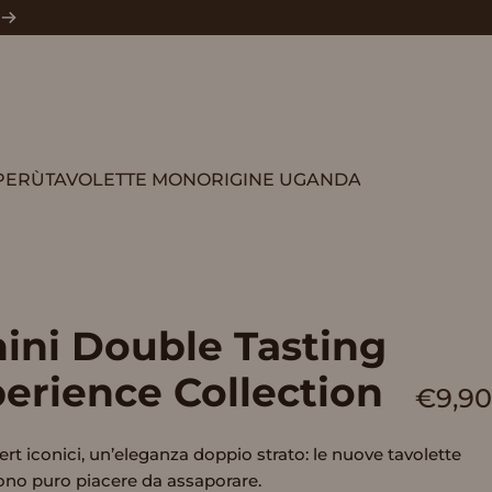
PERÙ
TAVOLETTE MONORIGINE UGANDA
TAVOLETTE MONORIGINE UGANDA
ini
Double
Tasting
erience
Collection
€9,90
ert iconici, un’eleganza doppio strato: le nuove tavolette
ono puro piacere da assaporare.