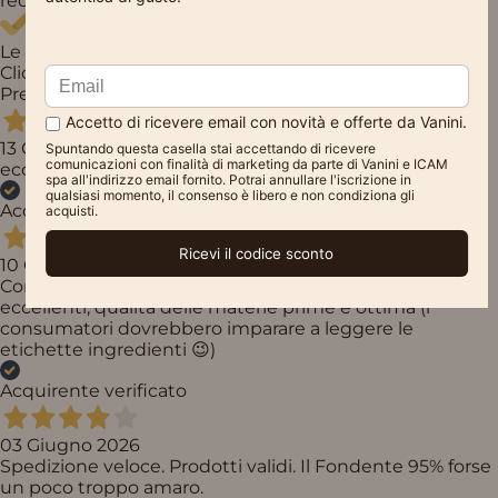
recensioni
Le nostre recensioni a 4 e 5 stelle.
Clicca qui per leggerle tutte >
Precedente
Successivo
13 Giugno 2026
eccellente
Acquirente verificato
10 Giugno 2026
Consegna e imballaggio ineccepibili. I prodotti sono
eccellenti, qualità delle materie prime è ottima (i
consumatori dovrebbero imparare a leggere le
etichette ingredienti 😉)
Acquirente verificato
03 Giugno 2026
Spedizione veloce. Prodotti validi. Il Fondente 95% forse
un poco troppo amaro.