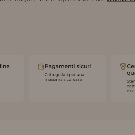
line
Pagamenti sicuri
Cer
qu
Crittografati per una
massima sicurezza
Stan
cos
e ce