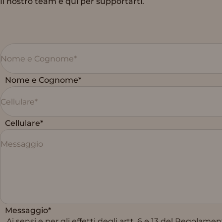
Il nostro team è qui per supportarti.
Nome e Cognome*
Cellulare*
Messaggio*
Ai sensi e per gli effetti degli artt. 6 e 13 del Regola