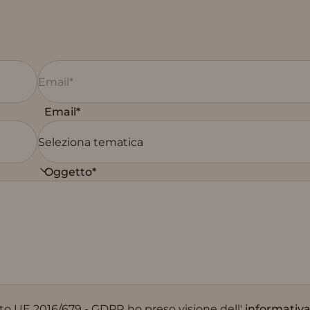
Email*
Oggetto*
mento UE 2016/679 - GDPR ho preso visione dell'
informativa 