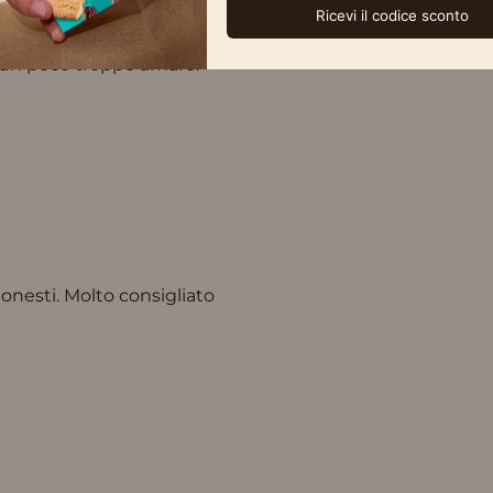
e un poco troppo amaro.
onesti. Molto consigliato