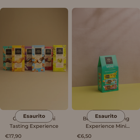
con granella di
biscotto
Esaurito
Esaurito
Collezione Vanini
Box Vanini Tasting
Tasting Experience
Experience Mini
Selection g.15 x 10
€17,90
€6,50