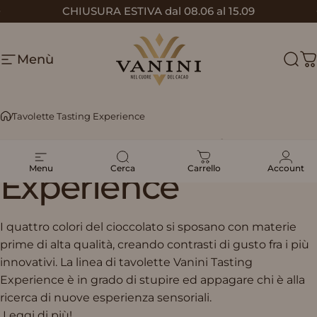
Vai direttamente ai contenuti
CHIUSURA ESTIVA dal 08.06 al 15.09
Metti in pausa presentazione
Menù
Vanini
Cerc
C
Tavolette Tasting Experience
Tavolette
Tasting
Menu
Cerca
Carrello
Account
Experience
I quattro colori del cioccolato si sposano con materie
prime di alta qualità, creando contrasti di gusto fra i più
innovativi. La linea di tavolette Vanini Tasting
Experience è in grado di stupire ed appagare chi è alla
ricerca di nuove esperienza sensoriali.
Leggi di più!