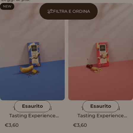
NEW
FILTRA E ORDINA
Esaurito
Esaurito
Tavoletta Vanini
Tavoletta Vanini
Tasting Experience
Tasting Experience
Double Banana Split
Double Cheesecake
€3,60
€3,60
All'Amarena