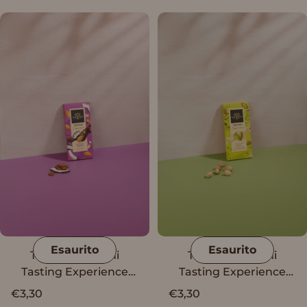
sale
Esaurito
Esaurito
Tavoletta Vanini
Tavoletta Vanini
Tasting Experience
Tasting Experience
cioccolato fondente,
cioccolato bianco e
€3,30
€3,30
cocco e mandorle
granella di pistacchio