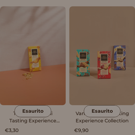
salata
Esaurito
Esaurito
Tavoletta Vanini
Vanini Double Tasting
Tasting Experience
Experience Collection
cioccolato al caramello
€3,30
€9,90