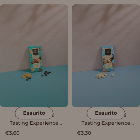
Esaurito
Esaurito
Tavoletta Vanini
Tavoletta Vanini
Tasting Experience
Tasting Experience
Double Tiramisù
cioccolato al latte, pop
€3,60
€3,30
corn caramellato e