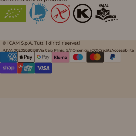
© ICAM S.p.A. Tutti i diritti riservati
P.IVA 00205080138
Via Caio Plinio, 5/7 Orsenigo (CO)
Credits
Accessibilità