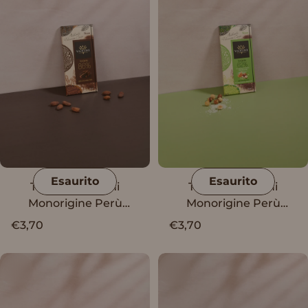
Esaurito
Esaurito
Tavoletta Vanini
Tavoletta Vanini
Monorigine Perù
Monorigine Perù
Fondente 86%
Fondente 62% con
€3,70
€3,70
granella di nocciole,
caramello e sale