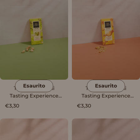
Esaurito
Esaurito
Tavoletta Vanini
Tavoletta Vanini
Tasting Experience
Tasting Experience
cioccolato bianco e
cioccolato al caramello
€3,30
€3,30
granella di pistacchio
con granella di
salata
biscotto