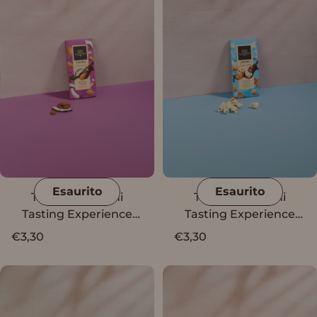
Esaurito
Esaurito
Tavoletta Vanini
Tavoletta Vanini
Tasting Experience
Tasting Experience
cioccolato fondente,
cioccolato al latte, pop
€3,30
€3,30
cocco e mandorle
corn caramellato e
sale