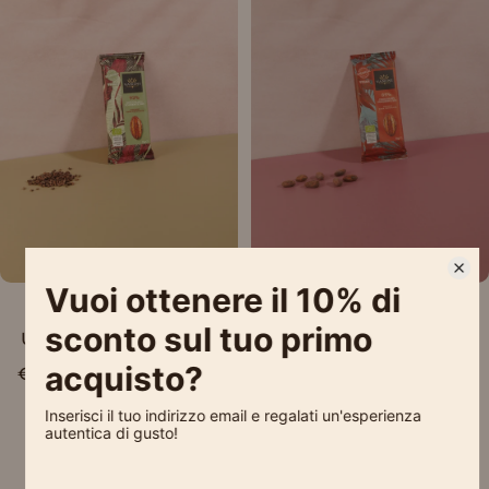
Esaurito
Esaurito
Tavoletta Vanini
Tavoletta Vanini
Uganda Fondente Bio
Uganda Fondente Bio
93%
85%
€3,70
€3,70
1
2
3
4
Successivo