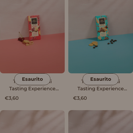
Esaurito
Esaurito
Tavoletta Vanini
Tavoletta Vanini
Tasting Experience
Tasting Experience
Double Cheesecake
Double Tiramisù
€3,60
€3,60
All'Amarena