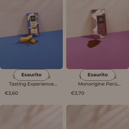
Esaurito
Esaurito
Tavoletta Vanini
Tavoletta Vanini
Tasting Experience
Monorigine Perù
Double Banana Split
Fondente 82% con
€3,60
€3,70
note di rhum