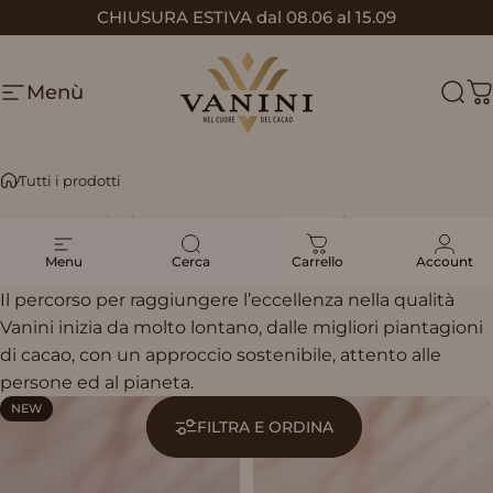
Vai direttamente ai contenuti
CHIUSURA ESTIVA dal 08.06 al 15.09
Metti in pausa presentazione
Menù
Vanini
Cerc
C
Tutti i prodotti
Tutti
i
prodotti
Menu
Cerca
Carrello
Account
Il percorso per raggiungere l’eccellenza nella qualità
Vanini inizia da molto lontano, dalle migliori piantagioni
di cacao, con un approccio sostenibile, attento alle
persone ed al pianeta.
NEW
NEW
FILTRA E ORDINA