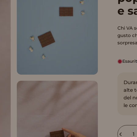
e
s
Chi VA s
gusto ch
sorpresa
Esauri
Duran
alte 
del n
le co
Quantit