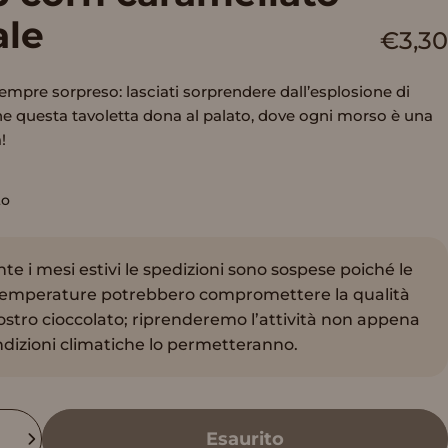
ale
€3,30
empre sorpreso: lasciati sorprendere dall’esplosione di
e questa tavoletta dona al palato, dove ogni morso è una
!
to
te i mesi estivi le spedizioni sono sospese poiché le
temperature potrebbero compromettere la qualità
ostro cioccolato; riprenderemo l’attività non appena
ndizioni climatiche lo permetteranno.
à
Esaurito