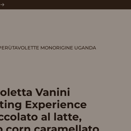
PERÙ
TAVOLETTE MONORIGINE UGANDA
TAVOLETTE MONORIGINE UGANDA
oletta
Vanini
ting
Experience
ccolato
al
latte,
p
corn
caramellato