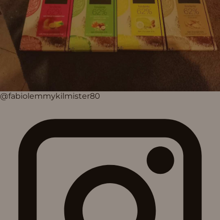
@fabiolemmykilmister80