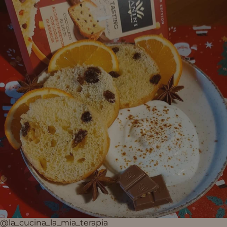
@la_cucina_la_mia_terapia