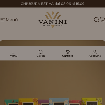
Vai direttamente ai contenuti
CHIUSURA ESTIVA dal 08.06 al 15.09
Metti in pausa presentazione
Menù
Vanini
Cerc
C
Menu
Cerca
Carrello
Account