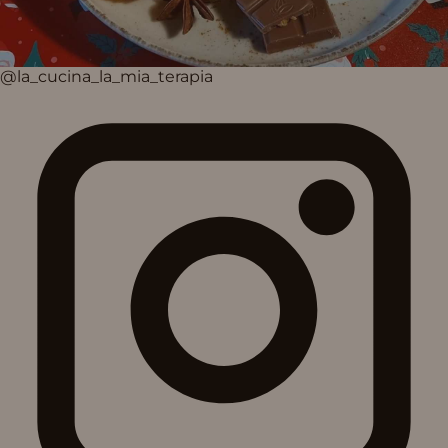
@la_cucina_la_mia_terapia