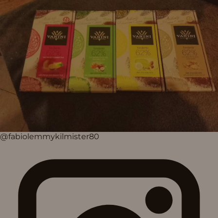
@fabiolemmykilmister80