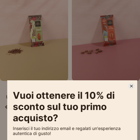
Esaurito
Esaurito
Tavoletta Vanini
Tavoletta Vanini
Uganda Fondente Bio
Uganda Fondente Bio
93%
85%
€3,70
€3,70
1
2
3
4
Successivo