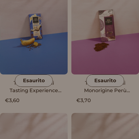
Esaurito
Esaurito
Tavoletta Vanini
Tavoletta Vanini
Tasting Experience
Monorigine Perù
Double Banana Split
Fondente 82% con
€3,60
€3,70
note di rhum