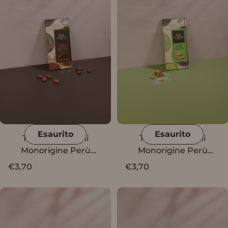
Esaurito
Esaurito
Tavoletta Vanini
Tavoletta Vanini
Monorigine Perù
Monorigine Perù
Fondente 86%
Fondente 62% con
€3,70
€3,70
granella di nocciole,
caramello e sale