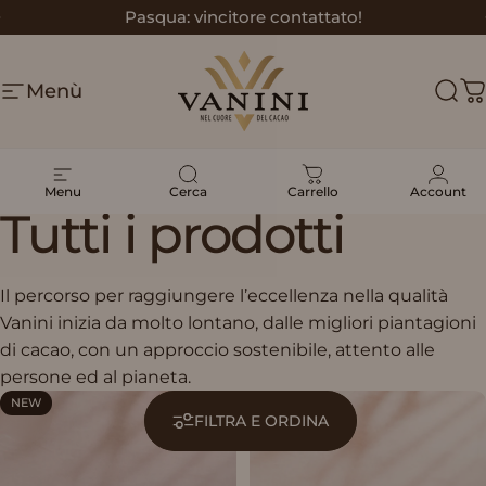
Vai direttamente ai contenuti
Pasqua: vincitore contattato!
Metti in pausa presentazione
Menù
Vanini
Cerc
C
Tutti i prodotti
Menu
Cerca
Carrello
Account
Tutti
i
prodotti
Il percorso per raggiungere l’eccellenza nella qualità
Vanini inizia da molto lontano, dalle migliori piantagioni
di cacao, con un approccio sostenibile, attento alle
persone ed al pianeta.
NEW
NEW
FILTRA E ORDINA