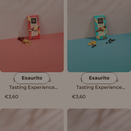
Esaurito
Esaurito
Tavoletta Vanini
Tavoletta Vanini
Tasting Experience
Tasting Experience
Double Cheesecake
Double Tiramisù
€3,60
€3,60
All'Amarena