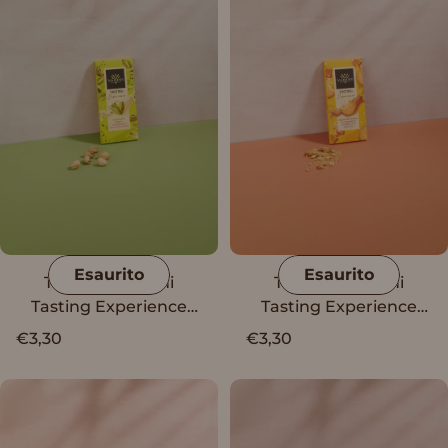
Esaurito
Esaurito
Tavoletta Vanini
Tavoletta Vanini
Tasting Experience
Tasting Experience
cioccolato bianco e
cioccolato al caramello
€3,30
€3,30
granella di pistacchio
con granella di
salata
biscotto