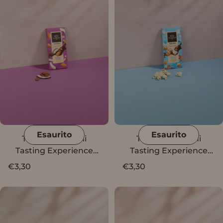
Esaurito
Esaurito
Tavoletta Vanini
Tavoletta Vanini
Tasting Experience
Tasting Experience
cioccolato fondente,
cioccolato al latte, pop
€3,30
€3,30
cocco e mandorle
corn caramellato e
sale