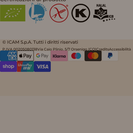
© ICAM S.p.A. Tutti i diritti riservati
P.IVA 00205080138
Via Caio Plinio, 5/7 Orsenigo (CO)
Credits
Accessibilità