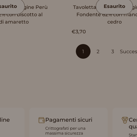
saurito
Esaurito
ini Monorigine Perù
Tavoletta Vanini Monorig
% con biscotto al
Fondente 62% con mand
di amaretto
cedro
€3,70
1
2
3
Succes
line
Pagamenti sicuri
Cer
qu
Crittografati per una
massima sicurezza
Stan