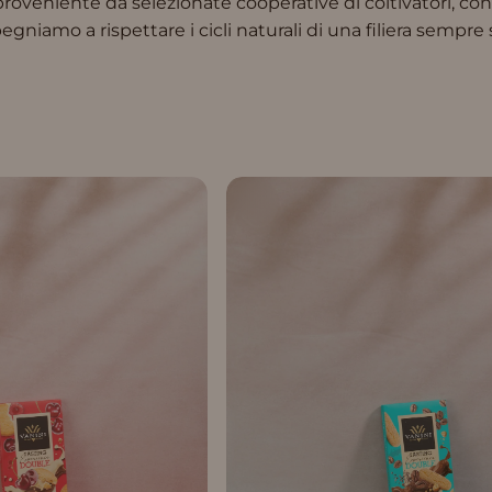
 proveniente da selezionate cooperative di coltivatori, co
egniamo a rispettare i cicli naturali di una filiera sempre 