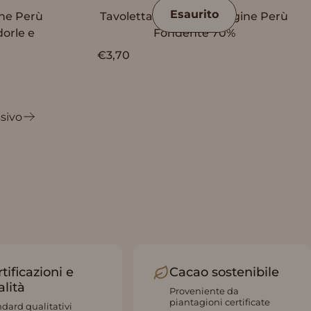
Esaurito
ine Perù
Tavoletta Vanini Monorigine Perù
orle e
Fondente 70%
€3,70
sivo
tificazioni e
Cacao sostenibile
alità
Proveniente da
piantagioni certificate
dard qualitativi