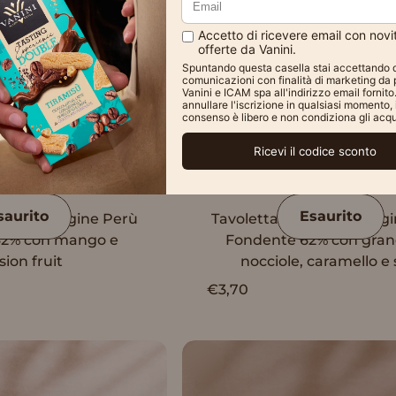
saurito
Esaurito
ini Monorigine Perù
Tavoletta Vanini Monorig
62% con mango e
Fondente 62% con grane
sion fruit
nocciole, caramello e 
€3,70