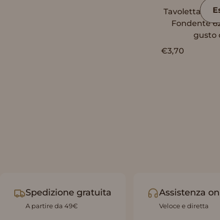
E
Tavoletta Van
Fondente 62
gusto 
€3,70
Spedizione gratuita
Assistenza on
A partire da 49€
Veloce e diretta