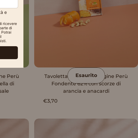
Esaurito
ine Perù
Tavoletta Vanini Monorigine Perù
lla di
Fondente 62% con scorze di
sale
arancia e anacardi
€3,70