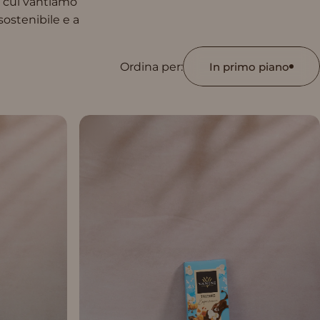
n cui vantiamo
sostenibile e a
Ordina per:
In primo piano