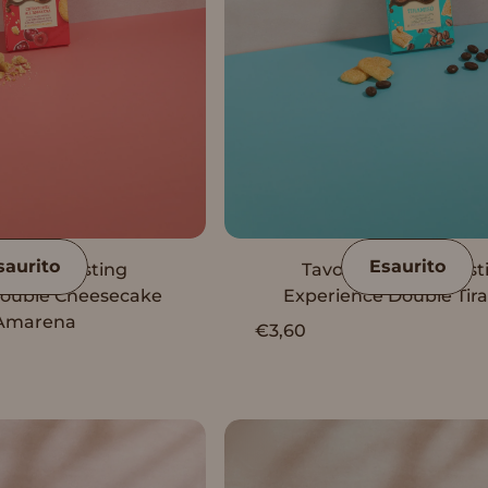
saurito
Esaurito
 Vanini Tasting
Tavoletta Vanini Tast
Double Cheesecake
Experience Double Tir
'Amarena
€3,60