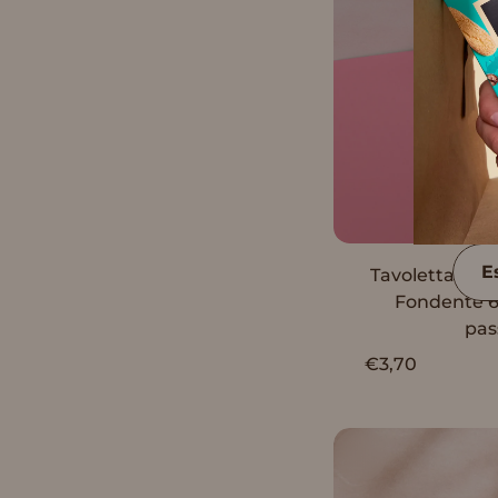
E
Tavoletta Van
Fondente 
pas
€3,70