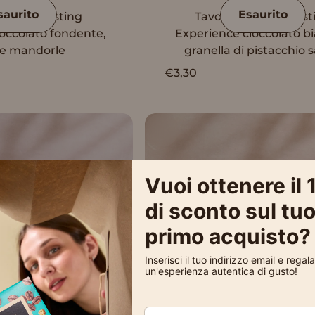
saurito
Esaurito
 Vanini Tasting
Tavoletta Vanini Tast
occolato fondente,
Experience cioccolato b
 e mandorle
granella di pistacchio s
€3,30