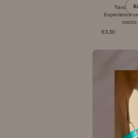
E
Tavoletta
Experience ci
cocco
€3,30