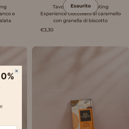
Esaurito
ing
Tavoletta Vanini Tasting
ianco e
Experience cioccolato al caramello
alata
con granella di biscotto
€3,30