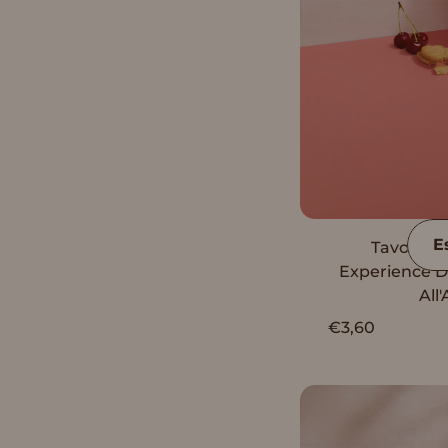
E
Tavoletta
Experience 
All
€3,60