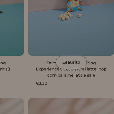
Esaurito
ing
Tavoletta Vanini Tasting
amisù
Experience cioccolato al latte, pop
corn caramellato e sale
€3,30