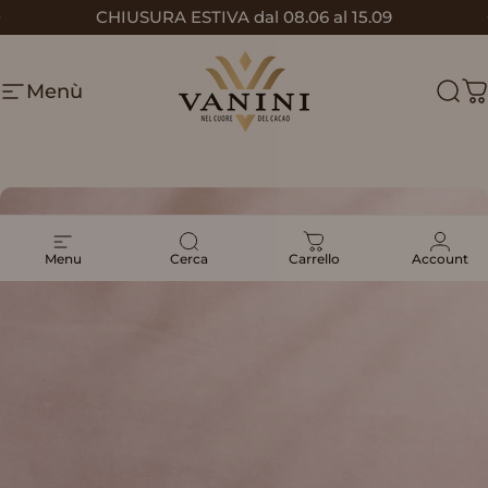
Vai direttamente ai contenuti
Pasqua: vincitore contattato!
Metti in pausa presentazione
Menù
Vanini
Cerc
C
Menu
Cerca
Carrello
Account