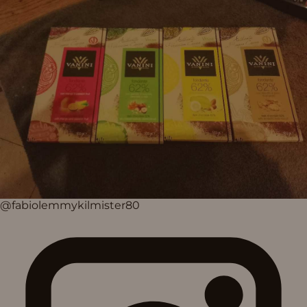
@fabiolemmykilmister80