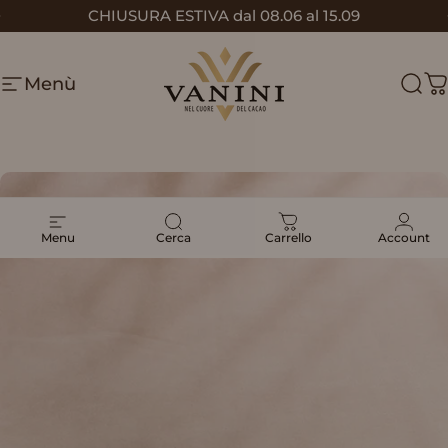
Vai direttamente ai contenuti
CHIUSURA ESTIVA dal 08.06 al 15.09
Metti in pausa presentazione
Menù
Vanini
Cerc
C
Menu
Cerca
Carrello
Account