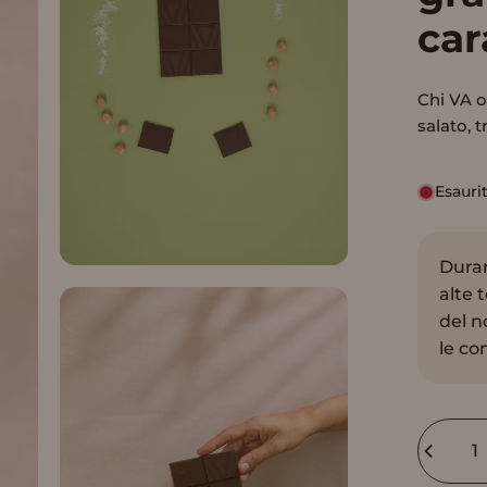
car
Chi VA ol
salato, 
Esauri
Duran
alte 
del n
le co
Quantit