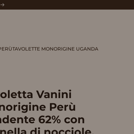
PERÙ
TAVOLETTE MONORIGINE UGANDA
TAVOLETTE MONORIGINE UGANDA
oletta
Vanini
norigine
Perù
ndente
62%
con
nella
di
nocciole,