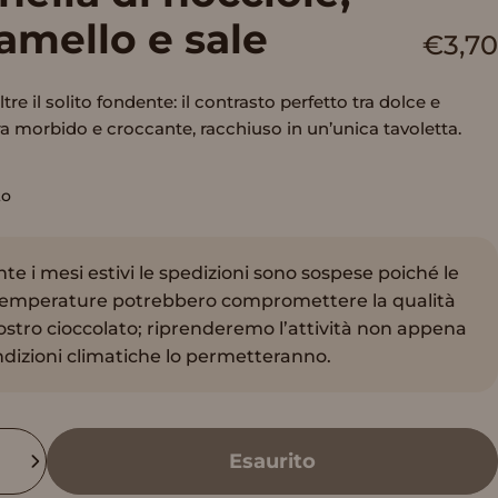
amello
e
sale
€3,70
tre il solito fondente: il contrasto perfetto tra dolce e
tra morbido e croccante, racchiuso in un’unica tavoletta.
to
te i mesi estivi le spedizioni sono sospese poiché le
temperature potrebbero compromettere la qualità
ostro cioccolato; riprenderemo l’attività non appena
ndizioni climatiche lo permetteranno.
à
Esaurito