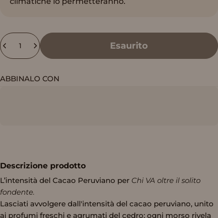
climatiche lo permetteranno.
Quantità
Esaurito
ABBINALO CON
Descrizione prodotto
L’intensità del Cacao Peruviano per
Chi VA oltre il solito
fondente.
Lasciati avvolgere dall'intensità del cacao peruviano, unito
ai profumi freschi e agrumati del cedro: ogni morso rivela