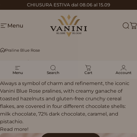
Skip to content
CHIUSURA ESTIVA dal 08.06 al 15.09
Pause slideshow
Menu
Vanini
Sear
C
Praline Blue Rose
Praline
Blue
Rose
Menu
Search
Cart
Account
Always a symbol of charm and refinement, the iconic
Vanini Blue Rose pralines, with creamy ganache of
toasted hazelnuts and gluten-free crunchy cereal
flakes, are covered in four different chocolate shells:
milk chocolate, 72% dark chocolate, caramel, and
pistachio.
Read more!