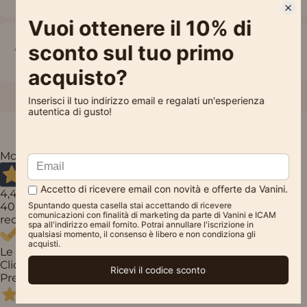
Sustainable Cocoa
Coming from certified plantations
Molto Buono
4,4
/5
40
recensioni
Le nostre recensioni a 4 e 5 stelle.
Clicca qui per leggerle tutte >
Precedente
Successivo