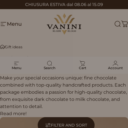
Skip to content
CHIUSURA ESTIVA dal 08.06 al 15.09
Pause slideshow
Menu
Vanini
Sear
C
Gift ideas
Gift
ideas
Menu
Search
Cart
Account
Make your special occasions unique: fine chocolate
combined with top-quality handcrafted products. Each
package embodies a passion for high-quality chocolate,
from exquisite dark chocolate to milk chocolate, and
attention to detail.
Read more!
FILTER AND SORT