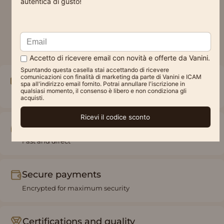
Free shipping
Starting from €49
Online assistance
Fast and direct
Secure payments
Encrypted for maximum security
Certifications and quality