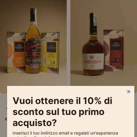
Sold Out
Sold Out
Matusalem Rum with
Courvoisier Cognac
Vanini Bars from Peru
and Vanini Peru 74%
Chocolate Bar with
€38,90
€44,90
cocoa nibs
1
2
Next