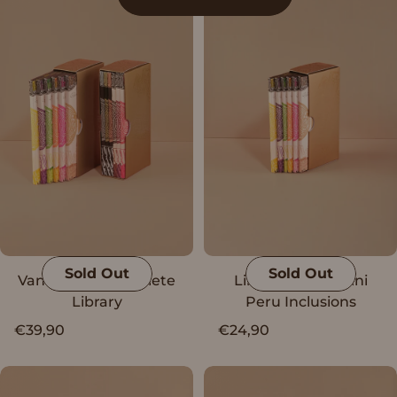
Sold Out
Sold Out
Vanini Peru Complete
Library with Vanini
Library
Peru Inclusions
€39,90
€24,90